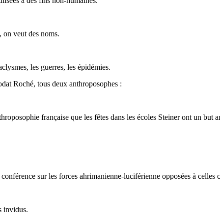
ilisées à des fins non-humaines.
», on veut des noms.
clysmes, les guerres, les épidémies.
odat Roché, tous deux anthroposophes :
nthroposophie française que les fêtes dans les écoles Steiner ont un but
onférence sur les forces ahrimanienne-luciférienne opposées à celles c
s invidus.