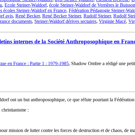
ou
,
Ecole Steiner-Waldorf
,
école Steiner-Waldorf de Verrières le Buisso
s écoles Steiner-Waldorf en France
,
Fédération Pédagogie Steiner-Wal
rf avis
,
René Becker
,
René Becker Steiner
,
Rudolf Steiner
,
Rudolf Stei
France documents
,
Steiner-Waldorf dérives sectaires
,
Virginie Macé
,
Vir
etins internes de la Société Anthroposophique en Fran
que en France : Partie 1 : 1979-1985
, Shadow Ombre a rédigé une petite 
aldorf ont un but anthroposophique, ce que réfute pourtant la Fédération
 christianisme :
our mission de lutter contre les forces de destruction et de chaos, de m