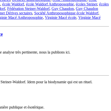
n
,
école Waldorf
,
école Waldorf Anthroposophie
,
écoles Steiner
,
écoles
dorf
,
Fédération Steiner-Waldorf
,
Guy Chaudon
,
Guy Chaudon
ner Dérives sectaires
,
Société Anthroposophique école Waldorf
,
ginie Macé Anthroposophie
,
Virginie Macé école
,
Virginie Macé
ce
analyse très pertinente, nous la publions ici.
 Steiner-Waldorf. Idem pour la biodynamie qui est un rituel.
anière publique et ésotérique.