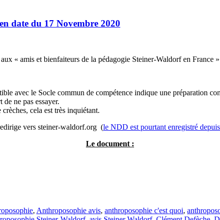
f en date du 17 Novembre 2020
aux « amis et bienfaiteurs de la pédagogie Steiner-Waldorf en France »
mpatible avec le Socle commun de compétence indique une préparation co
t de ne pas essayer.
 crèches, cela est très inquiétant.
redirige vers steiner-waldorf.org (
le NDD est pourtant enregistré depui
Le document :
roposophie
,
Anthroposophie avis
,
anthroposophie c'est quoi
,
anthroposo
roposophie Steiner-Waldorf
,
avis Steiner Waldorf
,
Clément Defèche
,
D