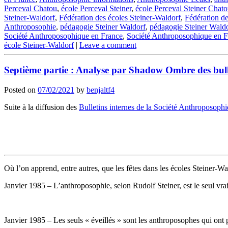
Perceval Chatou
,
école Perceval Steiner
,
école Perceval Steiner Chat
Steiner-Waldorf
,
Fédération des écoles Steiner-Waldorf
,
Fédération de
Anthroposophie
,
pédagogie Steiner Waldorf
,
pédagogie Steiner Waldo
Société Anthroposophique en France
,
Société Anthroposophique en 
école Steiner-Waldorf
|
Leave a comment
Septième partie : Analyse par Shadow Ombre des bull
Posted on
07/02/2021
by
benjaltf4
Suite à la diffusion des
Bulletins internes de la Société Anthroposophi
Où l’on apprend, entre autres, que les fêtes dans les écoles Steiner-W
Janvier 1985 – L’anthroposophie, selon Rudolf Steiner, est le seul vrai
Janvier 1985 – Les seuls « éveillés » sont les anthroposophes qui ont p