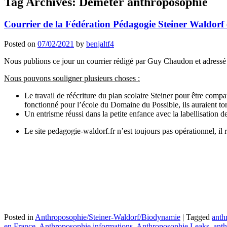
Tag Archives:
Demeter anthroposophie
Courrier de la Fédération Pédagogie Steiner Waldor
Posted on
07/02/2021
by
benjaltf4
Nous publions ce jour un courrier rédigé par Guy Chaudon et adressé 
Nous pouvons souligner plusieurs choses :
Le travail de réécriture du plan scolaire Steiner pour être co
fonctionné pour l’école du Domaine du Possible, ils auraient tor
Un entrisme réussi dans la petite enfance avec la labellisation de
Le site pedagogie-waldorf.fr n’est toujours pas opérationnel, il 
Posted in
Anthroposophie/Steiner-Waldorf/Biodynamie
|
Tagged
anth
en France
,
Anthroposophie informations
,
Anthroposophie Leaks
,
anth