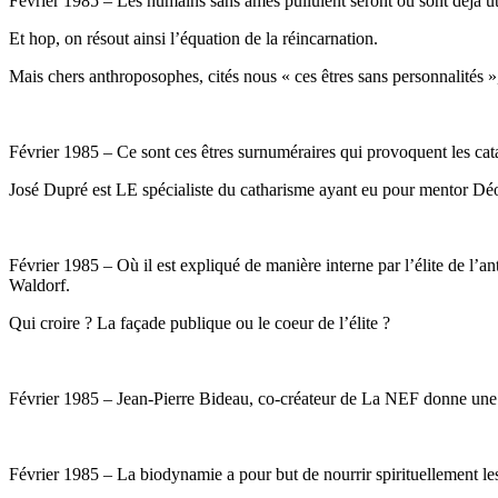
Février 1985 – Les humains sans âmes pullulent seront ou sont déjà ut
Et hop, on résout ainsi l’équation de la réincarnation.
Mais chers anthroposophes, cités nous « ces êtres sans personnalités 
Février 1985 – Ce sont ces êtres surnuméraires qui provoquent les cata
José Dupré est LE spécialiste du catharisme ayant eu pour mentor Dé
Février 1985 – Où il est expliqué de manière interne par l’élite de l’a
Waldorf.
Qui croire ? La façade publique ou le coeur de l’élite ?
Février 1985 – Jean-Pierre Bideau, co-créateur de La NEF donne une c
Février 1985 – La biodynamie a pour but de nourrir spirituellement le