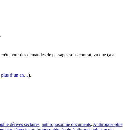
.
ncrète pour des demandes de passages sous contrat, vu que ça a
s plus d’un an…
).
phie dérives sectaires
,
anthroposophie documents
,
Anthroposophie
emeter
,
Demeter anthroposophie
,
école Anthroposophie
,
école