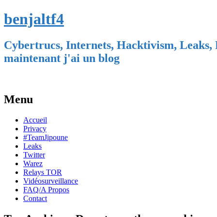
benjaltf4
Cybertrucs, Internets, Hacktivism, Leaks, 
maintenant j'ai un blog
Menu
Skip
Accueil
to
Privacy
content
#TeamJipoune
Leaks
Twitter
Warez
Relays TOR
Vidéosurveillance
FAQ/A Propos
Contact