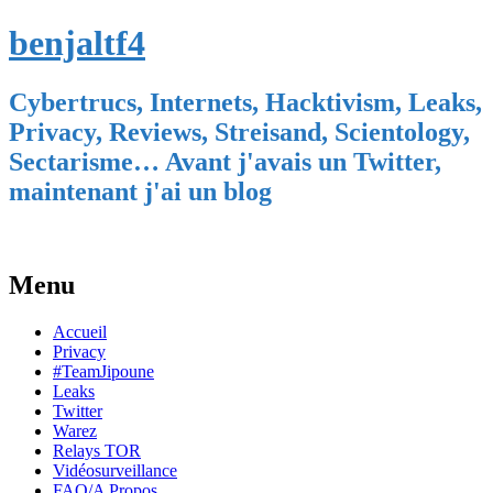
benjaltf4
Cybertrucs, Internets, Hacktivism, Leaks,
Privacy, Reviews, Streisand, Scientology,
Sectarisme… Avant j'avais un Twitter,
maintenant j'ai un blog
Menu
Skip
Accueil
to
Privacy
content
#TeamJipoune
Leaks
Twitter
Warez
Relays TOR
Vidéosurveillance
FAQ/A Propos