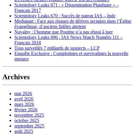
Scientology Leaks 671 : « Dissemination Planétaire » –
Français 2017
Scientology Leaks 670 : Succès de patron IAS – Inde
Mediapart : Face aux risques de dérives sectaires dans l’Église
évangélique, d’anciens fidèles alertent
Navalny : l’homme que Poutine n’a pas réussi à tuer
Scientology Leaks 696 : IAS News Watch Numéro 111 –
Français 2018
Tous surveillés 7 milliards de suspects – LCP
Enquête Exclusive : Complotistes et survivalistes la nouvelle
menace
Archives
mai 2026
avril 2026
mars 2026
février 2026
novembre 2025
octobre 2025
septembre 2025
août 2025