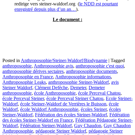
redirige vers steiner-waldorf.org (
le NDD est pourtant
enregistré depuis plus d’un an…
).
Le document :
Posted in
Anthroposophie/Steiner-Waldorf/Biodynamie
|
Tagged
anthroposophie
,
Anthroposophie avis
,
anthroposophie c'est quoi
,
anthroposophie dérives sectaires
,
anthroposophie documents
,
Anthroposophie en France
,
Anthroposophie informations
,
Anthroposophie Leaks
,
anthroposophie Steiner-Waldorf
,
avis
Steiner Waldorf
,
Clément Defèche
,
Demeter
,
Demeter
anthroposophie
,
école Anthroposophie
,
école Perceval Chatou
,
école Perceval Steiner
,
école Perceval Steiner Chatou
,
Ecole Steiner-
Waldorf
,
école Steiner-Waldorf de Verrières le Buisson
,
école
Waldorf
,
école Waldorf Anthroposophie
,
écoles Steiner
,
écoles
Steiner-Waldorf
,
Fédération des écoles Steiner-Waldorf
,
Fédération
des écoles Steiner-Waldorf en France
,
Fédération Pédagogie Steiner-
Waldorf
,
Fédération Steiner-Waldorf
,
Guy Chaudon
,
Guy Chaudon
Anthroposophie
,
pédagogie Steiner Waldorf
,
pédagogie Steiner