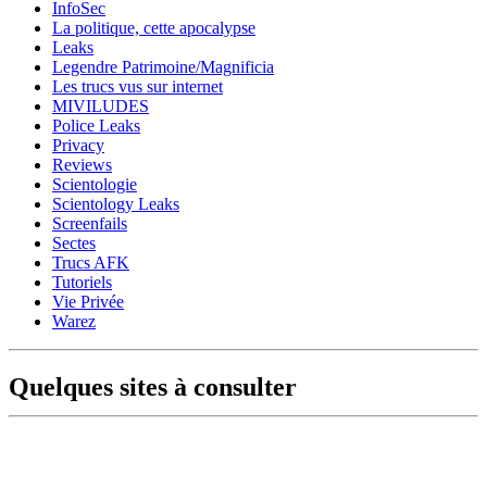
InfoSec
La politique, cette apocalypse
Leaks
Legendre Patrimoine/Magnificia
Les trucs vus sur internet
MIVILUDES
Police Leaks
Privacy
Reviews
Scientologie
Scientology Leaks
Screenfails
Sectes
Trucs AFK
Tutoriels
Vie Privée
Warez
Quelques sites à consulter