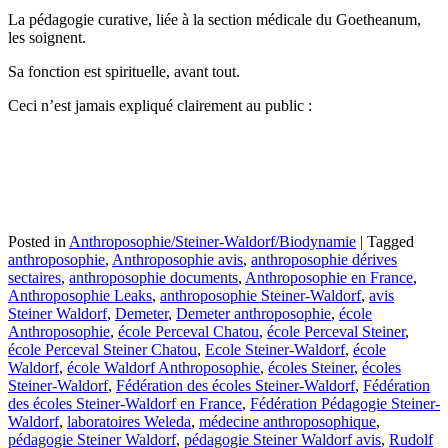
La pédagogie curative, liée à la section médicale du Goetheanum,
les soignent.
Sa fonction est spirituelle, avant tout.
Ceci n’est jamais expliqué clairement au public :
Posted in
Anthroposophie/Steiner-Waldorf/Biodynamie
|
Tagged
anthroposophie
,
Anthroposophie avis
,
anthroposophie dérives
sectaires
,
anthroposophie documents
,
Anthroposophie en France
,
Anthroposophie Leaks
,
anthroposophie Steiner-Waldorf
,
avis
Steiner Waldorf
,
Demeter
,
Demeter anthroposophie
,
école
Anthroposophie
,
école Perceval Chatou
,
école Perceval Steiner
,
école Perceval Steiner Chatou
,
Ecole Steiner-Waldorf
,
école
Waldorf
,
école Waldorf Anthroposophie
,
écoles Steiner
,
écoles
Steiner-Waldorf
,
Fédération des écoles Steiner-Waldorf
,
Fédération
des écoles Steiner-Waldorf en France
,
Fédération Pédagogie Steiner-
Waldorf
,
laboratoires Weleda
,
médecine anthroposophique
,
pédagogie Steiner Waldorf
,
pédagogie Steiner Waldorf avis
,
Rudolf