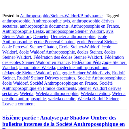
Posted in
Anthroposophie/Steiner-Waldorf/Biodynamie
|
Tagged
anthroposophie
,
Anthroposophie avis
,
anthroposophie dérives
sectaires
,
anthroposophie documents
,
Anthroposophie en France
,
Anthroposophie Leaks
,
anthroposophie Steiner-Waldorf
,
avis
Steiner Waldorf
,
Demeter
,
Demeter anthroposophie
,
école
Anthroposophie
,
école Perceval Chatou
,
école Perceval Steiner
,
école Perceval Steiner Chatou
,
Ecole Steiner-Waldorf
,
école
Waldorf
,
école Waldorf Anthroposophie
,
écoles Steiner
,
écoles
Steiner-Waldorf
,
Fédération des écoles Steiner-Waldorf
,
Fédération
des écoles Steiner-Waldorf en France
,
Fédération Pédagogie Steiner-
Waldorf
,
laboratoires Weleda
,
médecine anthroposophique
,
pédagogie Steiner Waldorf
,
pédagogie Steiner Waldorf avis
,
Rudolf
Steiner
,
Rudolf Steiner Dérives sectaires
,
Société Anthroposophique
école Waldorf
,
Société Anthroposophique en France
,
Société
Anthroposophique en France documents
,
Steiner-Waldorf dérives
sectaires
,
Weleda
,
Weleda anthroposophie
,
Weleda création
,
Weleda
création anthroposophie
,
weleda occulte
,
Weleda Rudolf Steiner
|
Leave a comment
Sixième partie : Analyse par Shadow Ombre des
bulletins internes de la Société Anthroposophique en