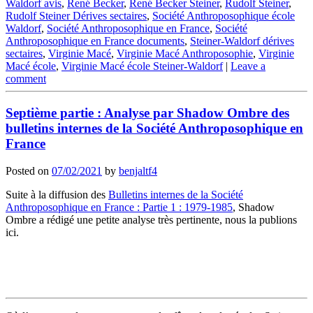
Waldorf avis
,
René Becker
,
René Becker Steiner
,
Rudolf Steiner
,
Rudolf Steiner Dérives sectaires
,
Société Anthroposophique école
Waldorf
,
Société Anthroposophique en France
,
Société
Anthroposophique en France documents
,
Steiner-Waldorf dérives
sectaires
,
Virginie Macé
,
Virginie Macé Anthroposophie
,
Virginie
Macé école
,
Virginie Macé école Steiner-Waldorf
|
Leave a
comment
Septième partie : Analyse par Shadow Ombre des
bulletins internes de la Société Anthroposophique en
France
Posted on
07/02/2021
by
benjaltf4
Suite à la diffusion des
Bulletins internes de la Société
Anthroposophique en France : Partie 1 : 1979-1985
, Shadow
Ombre a rédigé une petite analyse très pertinente, nous la publions
ici.