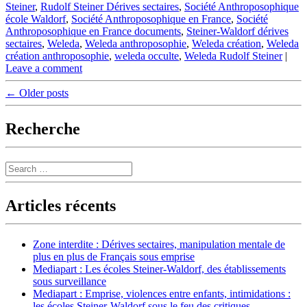
Steiner
,
Rudolf Steiner Dérives sectaires
,
Société Anthroposophique
école Waldorf
,
Société Anthroposophique en France
,
Société
Anthroposophique en France documents
,
Steiner-Waldorf dérives
sectaires
,
Weleda
,
Weleda anthroposophie
,
Weleda création
,
Weleda
création anthroposophie
,
weleda occulte
,
Weleda Rudolf Steiner
|
Leave a comment
Post
←
Older posts
navigation
Recherche
Search
Articles récents
Zone interdite : Dérives sectaires, manipulation mentale de
plus en plus de Français sous emprise
Mediapart : Les écoles Steiner-Waldorf, des établissements
sous surveillance
Mediapart : Emprise, violences entre enfants, intimidations :
les écoles Steiner-Waldorf sous le feu des critiques